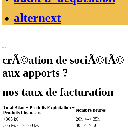
alternext
crÃ©ation de sociÃ©tÃ© :
aux apports ?
nos taux de facturation
Total Bilan + Produits Exploitation +
Nombre heures
Produits Financiers
<305 k€
20h <--> 35h
305 k€ <--> 760 k€
30h <--> 50h