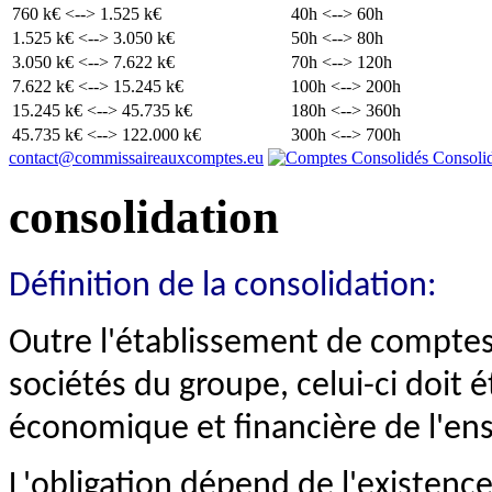
760 k€ <--> 1.525 k€
40h <--> 60h
1.525 k€ <--> 3.050 k€
50h <--> 80h
3.050 k€ <--> 7.622 k€
70h <--> 120h
7.622 k€ <--> 15.245 k€
100h <--> 200h
15.245 k€ <--> 45.735 k€
180h <--> 360h
45.735 k€ <--> 122.000 k€
300h <--> 700h
contact@commissaireauxcomptes.eu
consolidation
Définition de la consolidation:
Outre l'établissement de comptes
sociétés du groupe, celui-ci doit é
économique et financière de l'en
L'obligation dépend de l'existence