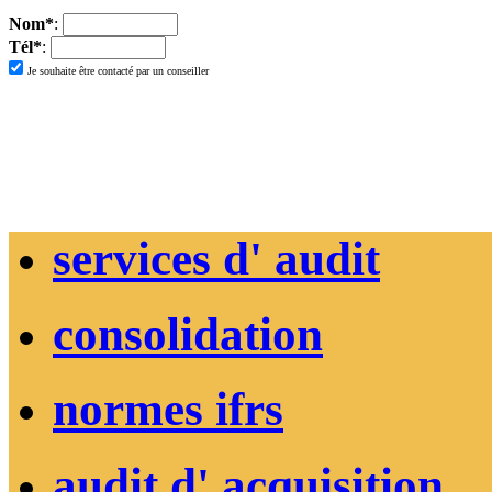
Nom*
:
Tél*
:
Je souhaite être contacté par un conseiller
services d' audit
consolidation
normes ifrs
audit d' acquisition